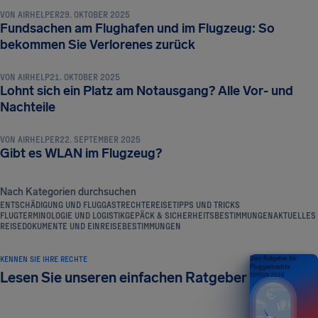
VON
AIRHELPER
29. OKTOBER 2025
Fundsachen am Flughafen und im Flugzeug: So
REISETIPPS UND TRICKS
bekommen Sie Verlorenes zurück
VON
AIRHELP
21. OKTOBER 2025
Lohnt sich ein Platz am Notausgang? Alle Vor- und
REISETIPPS UND TRICKS
Nachteile
VON
AIRHELPER
22. SEPTEMBER 2025
Gibt es WLAN im Flugzeug?
Nach Kategorien durchsuchen
ENTSCHÄDIGUNG UND FLUGGASTRECHTE
REISETIPPS UND TRICKS
FLUGTERMINOLOGIE UND LOGISTIK
GEPÄCK & SICHERHEITSBESTIMMUNGEN
AKTUELLES
REISEDOKUMENTE UND EINREISEBESTIMMUNGEN
KENNEN SIE IHRE RECHTE
Dein Ratgeber für
Fluggastrechte
Lesen Sie unseren einfachen Ratgeber
EDITION 2026