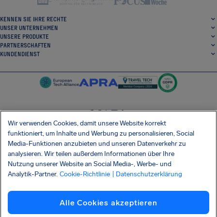
KENNEN SIE IHRE RECHTE
UNSER UNTERNEHMEN
UNSERE PRODUKTE
PARTNERSCHAFTEN
KUNDENDIENST
Wir verwenden Cookies, damit unsere Website korrekt
SocialFacebook
SocialTwitter
SocialInstagram
SocialLinkedin
funktioniert, um Inhalte und Werbung zu personalisieren, Social
Media-Funktionen anzubieten und unseren Datenverkehr zu
ERHALTEN SIE UNSERE KOSTENLOSE APP
analysieren. Wir teilen außerdem Informationen über Ihre
Nutzung unserer Website an Social Media-, Werbe- und
Analytik-Partner.
Cookie-Richtlinie
| Datenschutzerklärung
Allgemeinen Geschäftsbedingungen
Datenschutzerklärung
Cookies
Impressum
Alle Cookies akzeptieren
Barrierefreiheit
Informationsmitteilung Shai-Hulud
Vertrag widerrufen