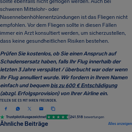
sollte ebenfalls nicht geflogen werden. Auch bei
schweren Mittelohr- oder
Nasennebenhöhlenentzündungen ist das Fliegen nicht
empfohlen. Vor dem Fliegen sollte in diesen Fällen
immer ein Arzt konsultiert werden, um sicherzustellen,
dass keine gesundheitlichen Risiken bestehen.
Prüfen Sie kostenlos, ob Sie einen Anspruch auf
Schadensersatz haben, falls Ihr Flug innerhalb der
letzten 3 Jahre verspätet / überbucht war oder wenn
Ihr Flug annulliert wurde. Wir fordern in Ihrem Namen
einfach und bequem
bis zu 600 € Entschädigung
(abzgl. Erfolgsprovision) von Ihrer Airline ein.
TEILEN SIE ES MIT IHREN FREUNDEN.
Trustpilot
Ausgezeichnet
241.518
bewertungen
REISETIPPS UND TRICKS
Ähnliche Beiträge
Alles anzeigen