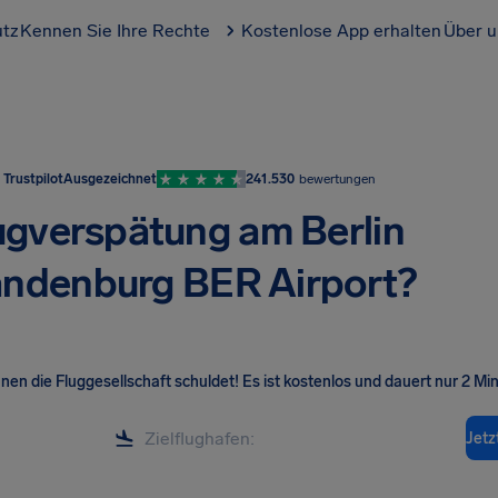
utz
Kennen Sie Ihre Rechte
Kostenlose App erhalten
Über u
Trustpilot
Ausgezeichnet
241.530
bewertungen
ugverspätung am Berlin
ndenburg BER Airport?
hnen die Fluggesellschaft schuldet! Es ist kostenlos und dauert nur 2 Mi
Jetz