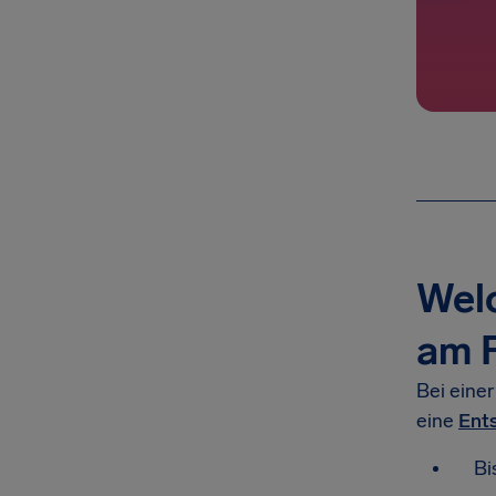
Wel
am F
Bei eine
eine
Ents
Bi