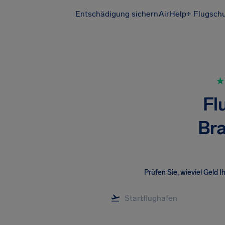
Entschädigung sichern
AirHelp+ Flugsch
Fl
Bra
Prüfen Sie, wieviel Geld I