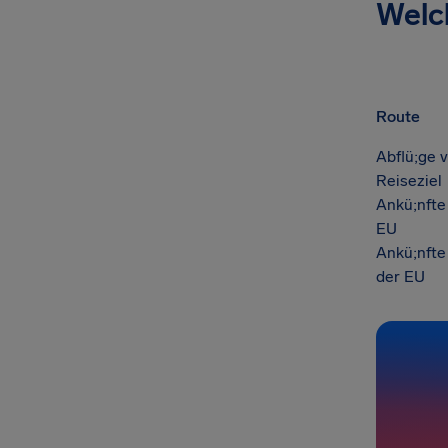
Welc
Route
Abflü;ge 
Reiseziel
Ankü;nfte
EU
Ankü;nfte
der EU