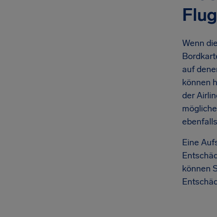
Flu
Wenn die 
Bordkart
auf dene
können h
der Airli
mögliche
ebenfalls
Eine Aufs
Entschäd
können Si
Entschäd