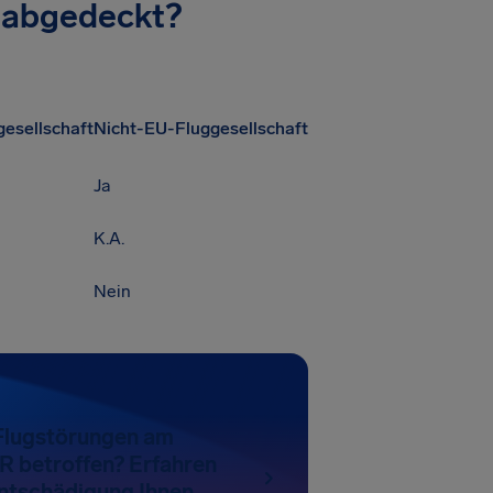
 abgedeckt?
esellschaft
Nicht-EU-Fluggesellschaft
Ja
K.A.
Nein
 Flugstörungen am
R betroffen? Erfahren
Entschädigung Ihnen