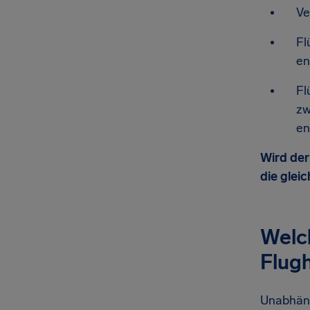
Ve
Fl
en
Fl
zw
en
Wird der
die glei
Welch
Flug
Unabhäng