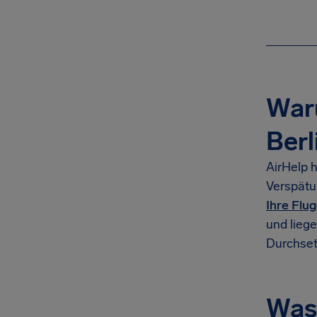
Waru
Berl
AirHelp h
Verspätu
Ihre Flu
und lieg
Durchsetz
Was 