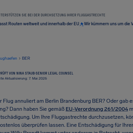
NTERSTÜTZEN SIE BEI DER DURCHSETZUNG IHRER FLUGGASTRECHTE
sst Routen weltweit und innerhalb der EU
Wir kümmern uns um die 
lughaefen
BER
RÜFT VON NINA STAUB
·
SENIOR LEGAL COUNSEL
zte Aktualisierung: 7. Mai 2026
r Flug annuliert am Berlin Brandenburg BER? Oder gab es
ung? Dann haben Sie gemäß
EU-Verordnung 261/2004
mö
tschädigung. Um Ihre Fluggastrechte durchzusetzen, kö
kostenlos überprüfen lassen. Eine Entschädigung für Ihr