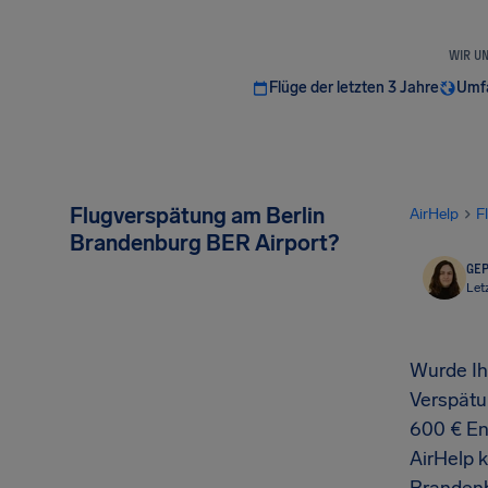
WIR U
Flüge der letzten 3 Jahre
Umfa
Flugverspätung am Berlin
AirHelp
F
Brandenburg BER Airport?
GEP
Let
Wurde Ih
Verspät
600 € En
AirHelp 