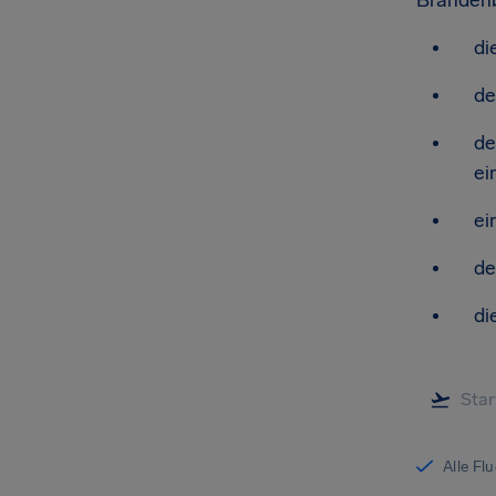
Brandenb
di
de
de
ei
ei
de
di
Alle Fl