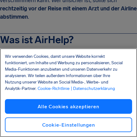
verschlimmern kann. Wer unsicher ist, sollte sich
rechtzeitig vor der Reise mit einem Arzt und der Airline
abstimmen
.
Was ist AirHelp?
Wir verwenden Cookies, damit unsere Website korrekt
Mit uns erhalten Fluggäste ihre Entschädigung für
funktioniert, um Inhalte und Werbung zu personalisieren, Social
Media-Funktionen anzubieten und unseren Datenverkehr zu
Flugbeeinträchtigungen. Bis zum jetzigen Zeitpunkt
analysieren. Wir teilen außerdem Informationen über Ihre
konnten wir über 3,3 Millionen Menschen zu ihrem Recht
Nutzung unserer Website an Social Media-, Werbe- und
auf Entschädigung verhelfen, und es werden immer
Analytik-Partner.
Cookie-Richtlinie
| Datenschutzerklärung
mehr ...
Alle Cookies akzeptieren
Wenn Ihr Flug verspätet ist oder annulliert wurde,
überprüfen Sie, ob Sie mit unserer kostenlosen
Flugprüfung Anspruch auf bis zu
600 €
Entschädigung
Cookie-Einstellungen
haben.