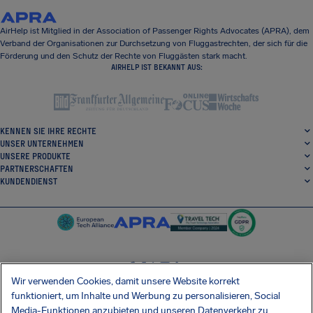
AirHelp ist Mitglied in der Association of Passenger Rights Advocates (APRA), dem
Verband der Organisationen zur Durchsetzung von Fluggastrechten, der sich für die
Förderung und den Schutz der Rechte von Fluggästen stark macht.
AIRHELP IST BEKANNT AUS:
KENNEN SIE IHRE RECHTE
UNSER UNTERNEHMEN
UNSERE PRODUKTE
PARTNERSCHAFTEN
KUNDENDIENST
Wir verwenden Cookies, damit unsere Website korrekt
SocialFacebook
SocialTwitter
SocialInstagram
SocialLinkedin
funktioniert, um Inhalte und Werbung zu personalisieren, Social
Media-Funktionen anzubieten und unseren Datenverkehr zu