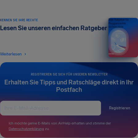
KENNEN SIE IHRE RECHTE
Dein Ratgeber für
Fluggastrechte
Lesen Sie unseren einfachen Ratgeber
EDITION 2026
Weiterlesen
REGISTRIEREN SIE SICH FÜR UNSEREN NEWSLETTER
Erhalten Sie Tipps und Ratschläge direkt in Ihr
Postfach
Registrieren
Ich möchte gerne E-Mails von AirHelp erhalten und stimme der
Datenschutzerklärung
zu.