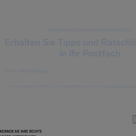
REGISTRIEREN SIE SICH FÜR UNSEREN NEWSLETTER
Erhalten Sie Tipps und Ratschl
in Ihr Postfach
Ich möchte gerne E-Mails von AirHelp erhalten und stimme der
Datenschutzerk
KENNEN SIE IHRE RECHTE