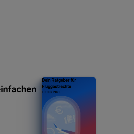
Dein Ratgeber für
einfachen
Fluggastrechte
EDITION 2026