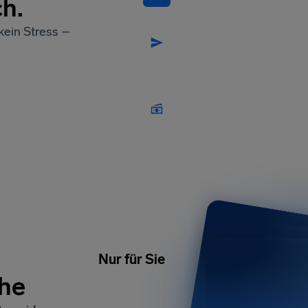
ch.
 kein Stress –
Nur für Sie
che