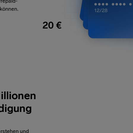
Prepaid-
 können.
20 €
llionen
digung
verstehen und