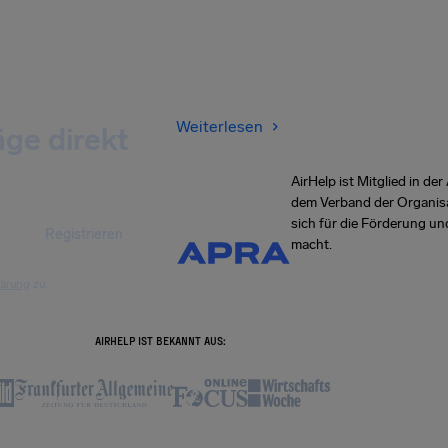
Weiterlesen
äge direkt
AirHelp ist Mitglied in d
dem Verband der Organisa
sich für die Förderung u
Registrieren
macht.
lärung
zu.
AIRHELP IST BEKANNT AUS: