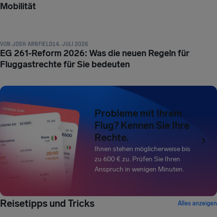
Mobilität
ENTSCHÄDIGUNG UND FLUGGASTRECHTE
VON
JOSH ARNFIELD
14. JULI 2026
EG 261-Reform 2026: Was die neuen Regeln für
Fluggastrechte für Sie bedeuten
Probleme mit Ihrem
Flug? Kennen Sie Ihre
Rechte.
Ihnen stehen möglicherweise bis
zu 600 € zu. Prüfen Sie Ihren
Anspruch in wenigen Minuten.
REISETIPPS UND TRICKS
Reisetipps und Tricks
Alles anzeigen