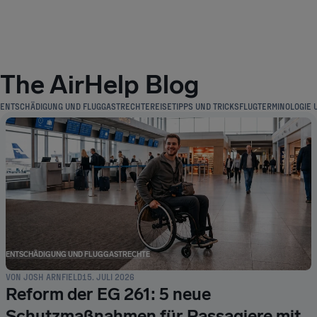
The AirHelp Blog
ENTSCHÄDIGUNG UND FLUGGASTRECHTE
REISETIPPS UND TRICKS
FLUGTERMINOLOGIE U
ENTSCHÄDIGUNG UND FLUGGASTRECHTE
VON
JOSH ARNFIELD
15. JULI 2026
Reform der EG 261: 5 neue
Schutzmaßnahmen für Passagiere mit