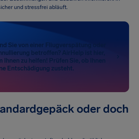
icher und stressfrei abläuft.
nd Sie von einer Fliugverspätung oder
nullierung betroffen? AirHelp ist hier,
 Ihnen zu helfen! Prüfen Sie, ob Ihnen
ine Entschädigung zusteht.
Standardgepäck oder doch