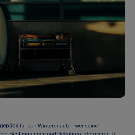
igepäck
für den Winterurlaub – wer seine
über Bestimmungen und Gebühren informieren. In