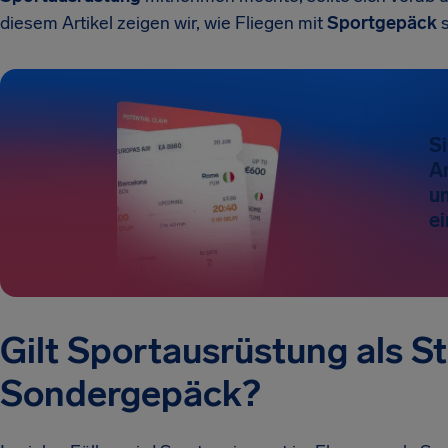
diesem Artikel zeigen wir, wie Fliegen mit
Sportgepäck
s
Si
An
um
e
Gilt Sportausrüstung als 
Sondergepäck?