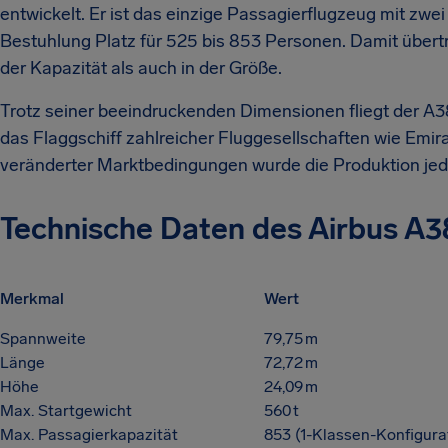
entwickelt. Er ist das einzige Passagierflugzeug mit zw
Bestuhlung Platz für 525 bis 853 Personen. Damit übertr
der Kapazität als auch in der Größe.
Trotz seiner beeindruckenden Dimensionen fliegt der A380
das Flaggschiff zahlreicher Fluggesellschaften wie Emir
veränderter Marktbedingungen wurde die Produktion jedo
Technische Daten des Airbus A
Merkmal
Wert
Spannweite
79,75 m
Länge
72,72 m
Höhe
24,09 m
Max. Startgewicht
560 t
Max. Passagierkapazität
853 (1-Klassen-Konfigura