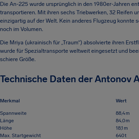
Die An-225 wurde ursprünglich in den 1980er-Jahren en
transportieren. Mit ihren sechs Triebwerken, 32 Reifen 
einzigartig auf der Welt. Kein anderes Flugzeug konnte s
noch im Volumen.
Die Mriya (ukrainisch für „Traum“) absolvierte ihren Erst
wurde für Spezialtransporte weltweit eingesetzt und bee
schiere Größe.
Technische Daten der Antonov A
Merkmal
Wert
Spannweite
88,4 m
Länge
84,0 m
Höhe
18,1 m
Max. Startgewicht
640 t