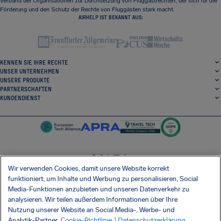
Verband der Organisationen zur Durchsetzung von Fluggastrechten, der sich für die
Förderung und den Schutz der Rechte von Fluggästen stark macht.
AIRHELP IST BEKANNT AUS:
KENNEN SIE IHRE RECHTE
UNSER UNTERNEHMEN
UNSERE PRODUKTE
PARTNERSCHAFTEN
KUNDENDIENST
Wir verwenden Cookies, damit unsere Website korrekt
SocialFacebook
SocialTwitter
SocialInstagram
SocialLinkedin
funktioniert, um Inhalte und Werbung zu personalisieren, Social
Media-Funktionen anzubieten und unseren Datenverkehr zu
ERHALTEN SIE UNSERE KOSTENLOSE APP
analysieren. Wir teilen außerdem Informationen über Ihre
Nutzung unserer Website an Social Media-, Werbe- und
Analytik-Partner.
Cookie-Richtlinie
| Datenschutzerklärung