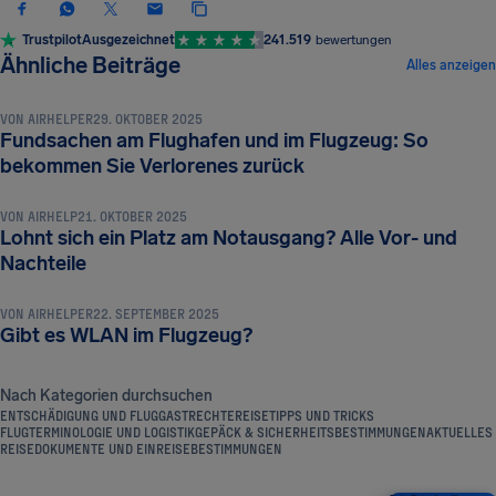
Trustpilot
Ausgezeichnet
241.519
bewertungen
REISETIPPS UND TRICKS
Ähnliche Beiträge
Alles anzeigen
VON
AIRHELPER
29. OKTOBER 2025
Fundsachen am Flughafen und im Flugzeug: So
REISETIPPS UND TRICKS
bekommen Sie Verlorenes zurück
VON
AIRHELP
21. OKTOBER 2025
Lohnt sich ein Platz am Notausgang? Alle Vor- und
REISETIPPS UND TRICKS
Nachteile
VON
AIRHELPER
22. SEPTEMBER 2025
Gibt es WLAN im Flugzeug?
Nach Kategorien durchsuchen
ENTSCHÄDIGUNG UND FLUGGASTRECHTE
REISETIPPS UND TRICKS
FLUGTERMINOLOGIE UND LOGISTIK
GEPÄCK & SICHERHEITSBESTIMMUNGEN
AKTUELLES
REISEDOKUMENTE UND EINREISEBESTIMMUNGEN