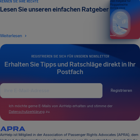
KENNEN SIE IHRE RECHTE
Dein Ratgeber für
Fluggastrechte
Lesen Sie unseren einfachen Ratgeber
EDITION 2026
Weiterlesen
REGISTRIEREN SIE SICH FÜR UNSEREN NEWSLETTER
Erhalten Sie Tipps und Ratschläge direkt in Ihr
Postfach
Registrieren
Ich möchte gerne E-Mails von AirHelp erhalten und stimme der
Datenschutzerklärung
zu.
AirHelp ist Mitglied in der Association of Passenger Rights Advocates (APRA), dem