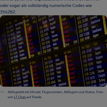
oder sogar als vollständig numerische Codes wie
356282.
Abflugtafel mit Uhrzeit, Flugnummern, Abflugort und Status. Foto
von
LT Chan
auf Pexels.