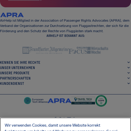
AirHelp ist Mitglied in der Association of Passenger Rights Advocates (APRA), dem
Verband der Organisationen zur Durchsetzung von Fluggastrechten, der sich für die
Förderung und den Schutz der Rechte von Fluggästen stark macht.
AIRHELP IST BEKANNT AUS:
KENNEN SIE IHRE RECHTE
UNSER UNTERNEHMEN
UNSERE PRODUKTE
PARTNERSCHAFTEN
KUNDENDIENST
Wir verwenden Cookies, damit unsere Website korrekt
SocialFacebook
SocialTwitter
SocialInstagram
SocialLinkedin