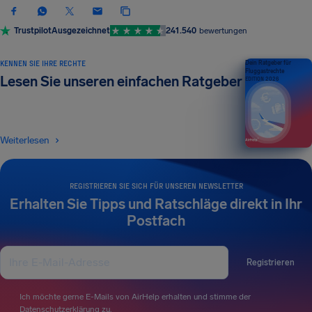
Trustpilot
Ausgezeichnet
241.540
bewertungen
KENNEN SIE IHRE RECHTE
Dein Ratgeber für
Fluggastrechte
Lesen Sie unseren einfachen Ratgeber
EDITION 2026
Weiterlesen
REGISTRIEREN SIE SICH FÜR UNSEREN NEWSLETTER
Erhalten Sie Tipps und Ratschläge direkt in Ihr
Postfach
Registrieren
Ich möchte gerne E-Mails von AirHelp erhalten und stimme der
Datenschutzerklärung
zu.