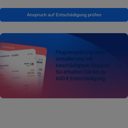
Anspruch auf Entschädigung prüfen
Flugverspätung oder -
annullierung mit
beschädigtem Gepäck:
So erhalten Sie bis zu
600 € Entschädigung