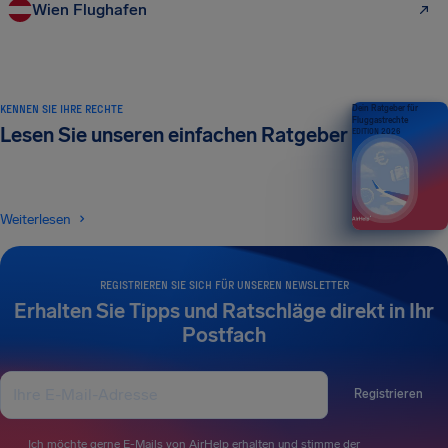
Wien Flughafen
KENNEN SIE IHRE RECHTE
Dein Ratgeber für
Fluggastrechte
Lesen Sie unseren einfachen Ratgeber
EDITION 2026
Weiterlesen
REGISTRIEREN SIE SICH FÜR UNSEREN NEWSLETTER
Erhalten Sie Tipps und Ratschläge direkt in Ihr
Postfach
Registrieren
Ich möchte gerne E-Mails von AirHelp erhalten und stimme der