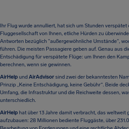
Ihr Flug wurde annulliert, hat sich um Stunden verspäte
Fluggesellschaft von Ihnen, etliche Hürden zu überwinde
Antworten bezüglich "außergewöhnliche Umstände", woc
führen. Die meisten Passagiere geben auf. Genau aus d
Entschädigung für verspätete Flüge: um Ihnen den Kam
berechnen, wenn sie gewinnen.
AirHelp
und
AirAdvisor
sind zwei der bekanntesten Nam
Prinzip „Keine Entschädigung, keine Gebühr“. Beide d
Umfang, die Infrastruktur und die Reichweite dessen, was
unterschiedlich.
AirHelp
hat über 13 Jahre damit verbracht, das weltwei
aufzubauen: 28 Millionen bediente Fluggäste, über 231.
Bearbeitung von Forderungen und eine rechtliche Abdec