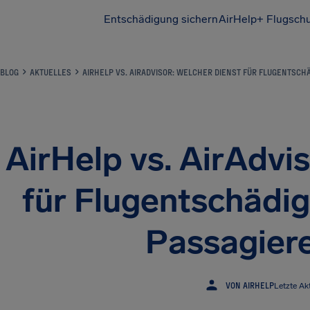
Entschädigung sichern
AirHelp+ Flugsch
BLOG
AKTUELLES
AIRHELP VS. AIRADVISOR: WELCHER DIENST FÜR FLUGENTSCHÄ
AirHelp vs. AirAdvi
für Flugentschädig
Passagiere
VON AIRHELP
Letzte Akt