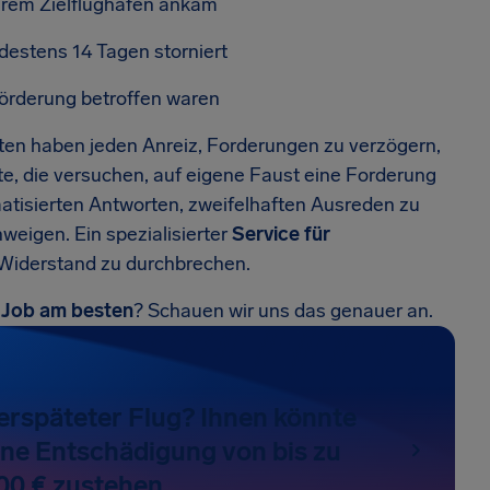
Ihrem Zielflughafen ankam
destens 14 Tagen storniert
örderung betroffen waren
aften haben jeden Anreiz, Forderungen zu verzögern,
e, die versuchen, auf eigene Faust eine Forderung
matisierten Antworten, zweifelhaften Ausreden zu
eigen. Ein spezialisierter
Service für
 Widerstand zu durchbrechen.
 Job am besten
? Schauen wir uns das genauer an.
erspäteter Flug? Ihnen könnte
ine Entschädigung von bis zu
00 € zustehen