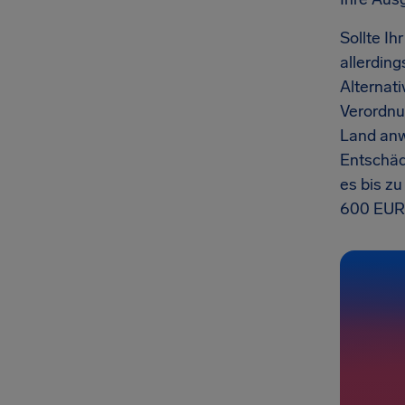
Sollte Ih
allerding
Alternati
Verordnun
Land anw
Entschäd
es bis z
600 EUR