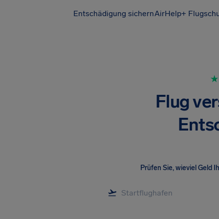
Entschädigung sichern
AirHelp+ Flugsch
Flug ver
Ents
Prüfen Sie, wieviel Geld I