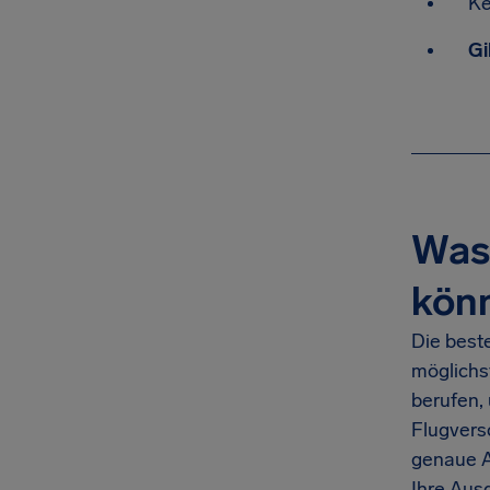
Ke
Gi
Was 
kön
Die best
möglichs
berufen,
Flugvers
genaue An
Ihre Aus