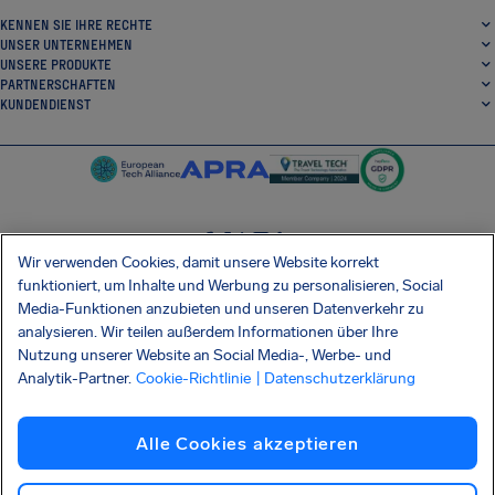
KENNEN SIE IHRE RECHTE
UNSER UNTERNEHMEN
UNSERE PRODUKTE
PARTNERSCHAFTEN
KUNDENDIENST
Wir verwenden Cookies, damit unsere Website korrekt
SocialFacebook
SocialTwitter
SocialInstagram
SocialLinkedin
funktioniert, um Inhalte und Werbung zu personalisieren, Social
Media-Funktionen anzubieten und unseren Datenverkehr zu
ERHALTEN SIE UNSERE KOSTENLOSE APP
analysieren. Wir teilen außerdem Informationen über Ihre
Nutzung unserer Website an Social Media-, Werbe- und
Analytik-Partner.
Cookie-Richtlinie
| Datenschutzerklärung
Allgemeinen Geschäftsbedingungen
Datenschutzerklärung
Cookies
Impressum
Alle Cookies akzeptieren
Barrierefreiheit
Informationsmitteilung Shai-Hulud
Vertrag widerrufen