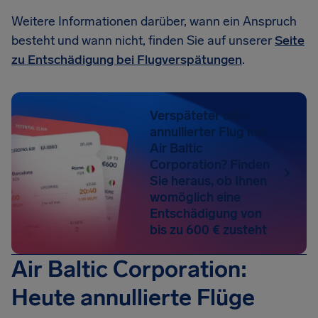
Weitere Informationen darüber, wann ein Anspruch
besteht und wann nicht, finden Sie auf unserer
Seite
zu Entschädigung bei Flugverspätungen
.
Verspäteter oder
annullierter Flug mit
Air Baltic
Corporation? Finden
Sie heraus, ob Ihnen
womöglich eine
Entschädigung von
bis zu 600 € zusteht
Air Baltic Corporation:
Heute annullierte Flüge