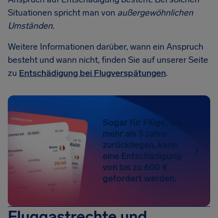
Situationen spricht man von
außergewöhnlichen
Umständen
.
Weitere Informationen darüber, wann ein Anspruch
besteht und wann nicht, finden Sie auf unserer Seite
zu
Entschädigung bei Flugverspätungen
.
Sogar für Flüge, die
mehr als 3 Jahre
zurückliegen, kann
eine Entschädigung
von bis zu 600 €
gefordert werden.
Fluggastrechte und