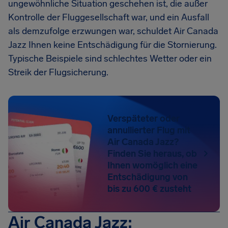
ungewöhnliche Situation geschehen ist, die außer
Kontrolle der Fluggesellschaft war, und ein Ausfall
als demzufolge erzwungen war, schuldet Air Canada
Jazz Ihnen keine Entschädigung für die Stornierung.
Typische Beispiele sind schlechtes Wetter oder ein
Streik der Flugsicherung.
Verspäteter oder
annullierter Flug mit
Air Canada Jazz?
Finden Sie heraus, ob
Ihnen womöglich eine
Entschädigung von
bis zu 600 € zusteht
Air Canada Jazz: