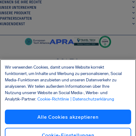
KENNEN SIE IHRE RECHTE
UNSER UNTERNEHMEN
UNSERE PRODUKTE
PARTNERSCHAFTEN
KUNDENDIENST
Wir verwenden Cookies, damit unsere Website korrekt
SocialFacebook
SocialTwitter
SocialInstagram
SocialLinkedin
funktioniert, um Inhalte und Werbung zu personalisieren, Social
Media-Funktionen anzubieten und unseren Datenverkehr zu
ERHALTEN SIE UNSERE KOSTENLOSE APP
analysieren. Wir teilen außerdem Informationen über Ihre
Nutzung unserer Website an Social Media-, Werbe- und
Analytik-Partner.
Cookie-Richtlinie
| Datenschutzerklärung
Allgemeinen Geschäftsbedingungen
Datenschutzerklärung
Cookies
Impressum
Alle Cookies akzeptieren
Barrierefreiheit
Informationsmitteilung Shai-Hulud
Vertrag widerrufen
Deutsch
Copyright © 2026 AirHelp
Cookie-Einstellungen