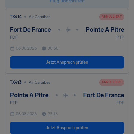
Flug überprüfen
•
TX414
Air Caraibes
ANNULLIERT
Fort De France
Pointe A Pitre
•
•
FDF
PTP
06.08.2026
00:30
Jetzt Anspruch prüfen
•
TX413
Air Caraibes
ANNULLIERT
Pointe A Pitre
Fort De France
•
•
PTP
FDF
06.08.2026
23:15
Jetzt Anspruch prüfen