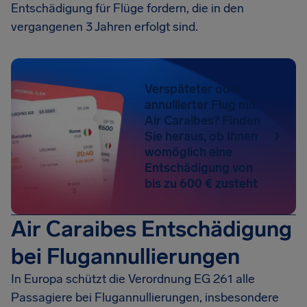
Entschädigung für Flüge fordern, die in den
vergangenen 3 Jahren erfolgt sind.
Verspäteter oder
annullierter Flug mit
Air Caraibes? Finden
Sie heraus, ob Ihnen
womöglich eine
Entschädigung von
bis zu 600 € zusteht
Air Caraibes Entschädigung
bei Flugannullierungen
In Europa schützt die Verordnung EG 261 alle
Passagiere bei Flugannullierungen, insbesondere