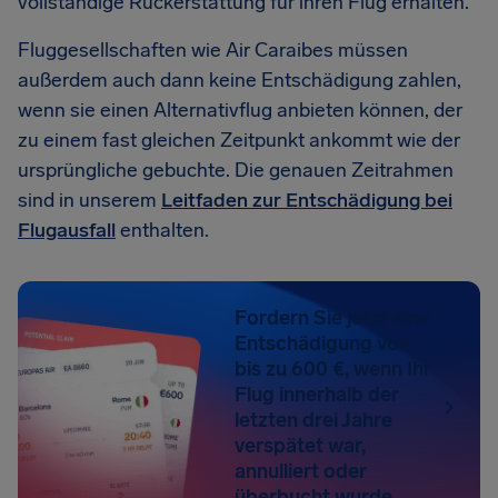
vollständige Rückerstattung für ihren Flug erhalten.
Fluggesellschaften wie Air Caraibes müssen
außerdem auch dann keine Entschädigung zahlen,
wenn sie einen Alternativflug anbieten können, der
zu einem fast gleichen Zeitpunkt ankommt wie der
ursprüngliche gebuchte. Die genauen Zeitrahmen
sind in unserem
Leitfaden zur Entschädigung bei
Flugausfall
enthalten.
Fordern Sie jetzt eine
Entschädigung von
bis zu 600 €, wenn Ihr
Flug innerhalb der
letzten drei Jahre
verspätet war,
annulliert oder
überbucht wurde.