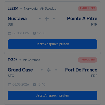
•
LE2151
Norwegian Air Sweden Ab
ANNULLIERT
Gustavia
Pointe A Pitre
•
•
SBH
PTP
06.08.2026
19:00
Jetzt Anspruch prüfen
•
TX307
Air Caraibes
ANNULLIERT
Grand Case
Fort De France
•
•
SFG
FDF
06.08.2026
18:40
Jetzt Anspruch prüfen