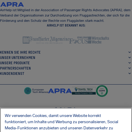
AirHelp ist Mitglied in der Association of Passenger Rights Advocates (APRA), dem
Verband der Organisationen zur Durchsetzung von Fluggastrechten, der sich für die
Förderung und den Schutz der Rechte von Fluggästen stark macht.
AIRHELP IST BEKANNT AUS:
KENNEN SIE IHRE RECHTE
UNSER UNTERNEHMEN
UNSERE PRODUKTE
PARTNERSCHAFTEN
KUNDENDIENST
Wir verwenden Cookies, damit unsere Website korrekt
SocialFacebook
SocialTwitter
SocialInstagram
SocialLinkedin
funktioniert, um Inhalte und Werbung zu personalisieren, Social
Media-Funktionen anzubieten und unseren Datenverkehr zu
ERHALTEN SIE UNSERE KOSTENLOSE APP