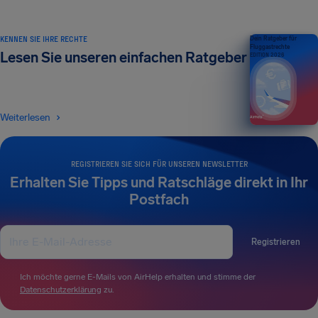
KENNEN SIE IHRE RECHTE
Dein Ratgeber für
Fluggastrechte
Lesen Sie unseren einfachen Ratgeber
EDITION 2026
Weiterlesen
REGISTRIEREN SIE SICH FÜR UNSEREN NEWSLETTER
Erhalten Sie Tipps und Ratschläge direkt in Ihr
Postfach
Registrieren
Ich möchte gerne E-Mails von AirHelp erhalten und stimme der
Datenschutzerklärung
zu.