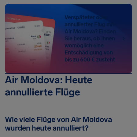
Verspäteter oder
annullierter Flug mit
Air Moldova? Finden
Sie heraus, ob Ihnen
womöglich eine
Entschädigung von
bis zu 600 € zusteht
Air Moldova: Heute
annullierte Flüge
Wie viele Flüge von Air Moldova
wurden heute annulliert?