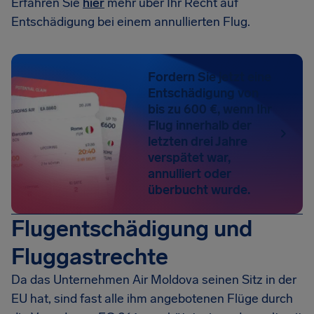
Erfahren Sie
hier
mehr über Ihr Recht auf
Entschädigung bei einem annullierten Flug.
Fordern Sie jetzt eine
Entschädigung von
bis zu 600 €, wenn Ihr
Flug innerhalb der
letzten drei Jahre
verspätet war,
annulliert oder
überbucht wurde.
Flugentschädigung und
Fluggastrechte
Da das Unternehmen Air Moldova seinen Sitz in der
EU hat, sind fast alle ihm angebotenen Flüge durch