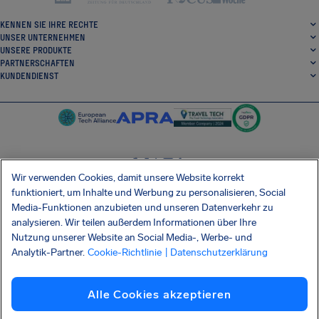
KENNEN SIE IHRE RECHTE
UNSER UNTERNEHMEN
UNSERE PRODUKTE
PARTNERSCHAFTEN
KUNDENDIENST
Wir verwenden Cookies, damit unsere Website korrekt
SocialFacebook
SocialTwitter
SocialInstagram
SocialLinkedin
funktioniert, um Inhalte und Werbung zu personalisieren, Social
Media-Funktionen anzubieten und unseren Datenverkehr zu
ERHALTEN SIE UNSERE KOSTENLOSE APP
analysieren. Wir teilen außerdem Informationen über Ihre
Nutzung unserer Website an Social Media-, Werbe- und
Analytik-Partner.
Cookie-Richtlinie
| Datenschutzerklärung
Allgemeinen Geschäftsbedingungen
Datenschutzerklärung
Cookies
Impressum
Alle Cookies akzeptieren
Barrierefreiheit
Informationsmitteilung Shai-Hulud
Vertrag widerrufen