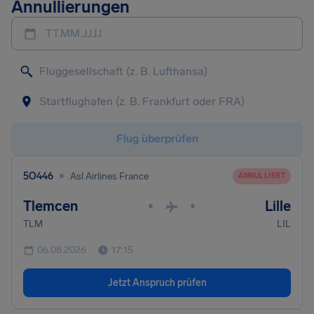
Annullierungen
TT.MM.JJJJ
Flug überprüfen
•
5O446
Asl Airlines France
ANNULLIERT
Tlemcen
Lille
•
•
TLM
LIL
06.08.2026
17:15
Jetzt Anspruch prüfen