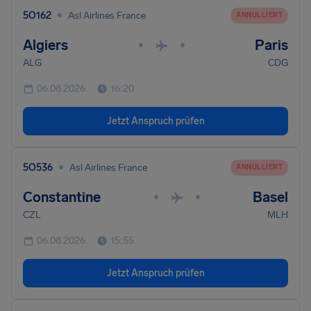
•
5O162
Asl Airlines France
ANNULLIERT
Algiers
Paris
•
•
ALG
CDG
06.08.2026
16:20
Jetzt Anspruch prüfen
•
5O536
Asl Airlines France
ANNULLIERT
Constantine
Basel
•
•
CZL
MLH
06.08.2026
15:55
Jetzt Anspruch prüfen