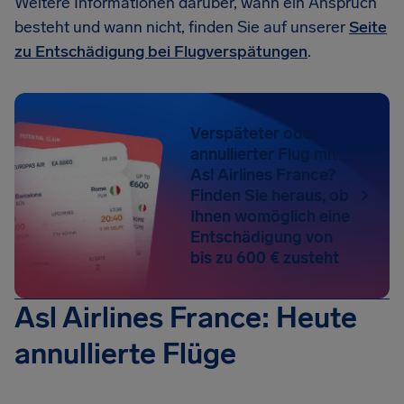
Weitere Informationen darüber, wann ein Anspruch
besteht und wann nicht, finden Sie auf unserer
Seite
zu Entschädigung bei Flugverspätungen
.
Verspäteter oder
annullierter Flug mit
Asl Airlines France?
Finden Sie heraus, ob
Ihnen womöglich eine
Entschädigung von
bis zu 600 € zusteht
Asl Airlines France: Heute
annullierte Flüge