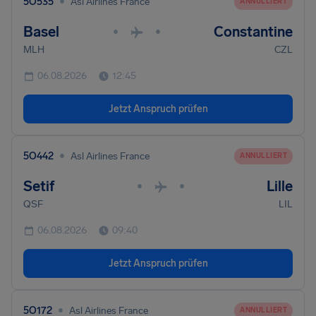
•
5O535
Asl Airlines France
ANNULLIERT
Basel
Constantine
•
•
MLH
CZL
06.08.2026
12:45
Jetzt Anspruch prüfen
•
5O442
Asl Airlines France
ANNULLIERT
Setif
Lille
•
•
QSF
LIL
06.08.2026
09:40
Jetzt Anspruch prüfen
•
5O172
Asl Airlines France
ANNULLIERT