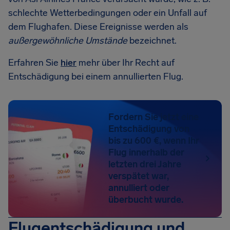
schlechte Wetterbedingungen oder ein Unfall auf
dem Flughafen. Diese Ereignisse werden als
außergewöhnliche Umstände
bezeichnet.
Erfahren Sie
hier
mehr über Ihr Recht auf
Entschädigung bei einem annullierten Flug.
Fordern Sie jetzt eine
Entschädigung von
bis zu 600 €, wenn Ihr
Flug innerhalb der
letzten drei Jahre
verspätet war,
annulliert oder
überbucht wurde.
Flugentschädigung und