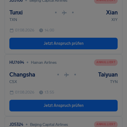
•
JD5106
Beijing Capital Airlines
ANNULLIERT
Tunxi
Xian
•
•
TXN
XIY
07.08.2026
14:00
Jetzt Anspruch prüfen
•
HU7694
Hainan Airlines
ANNULLIERT
Changsha
Taiyuan
•
•
CSX
TYN
07.08.2026
13:55
Jetzt Anspruch prüfen
•
JD5324
Beijing Capital Airlines
ANNULLIERT