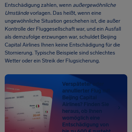
Entschädigung zahlen, wenn
außergewöhnliche
Umstände
vorlagen. Das heißt, wenn eine
ungewöhnliche Situation geschehen ist, die außer
Kontrolle der Fluggesellschaft war, und ein Ausfall
als demzufolge erzwungen war, schuldet Beijing
Capital Airlines Ihnen keine Entschädigung für die
Stornierung. Typische Beispiele sind schlechtes
Wetter oder ein Streik der Flugsicherung.
Verspäteter oder
annullierter Flug mit
Beijing Capital
Airlines? Finden Sie
heraus, ob Ihnen
womöglich eine
Entschädigung von
bis zu 600 € zusteht