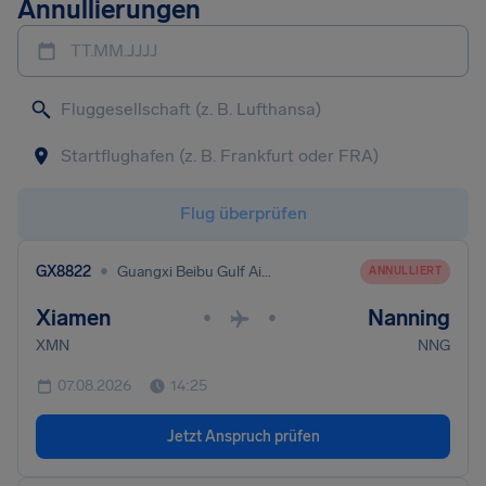
Annullierungen
TT.MM.JJJJ
Flug überprüfen
•
GX8822
Guangxi Beibu Gulf Airlines
ANNULLIERT
Xiamen
Nanning
•
•
XMN
NNG
07.08.2026
14:25
Jetzt Anspruch prüfen