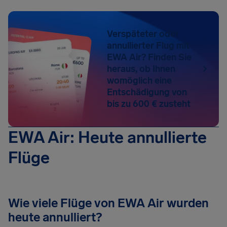
Verspäteter oder
annullierter Flug mit
EWA Air? Finden Sie
heraus, ob Ihnen
womöglich eine
Entschädigung von
bis zu 600 € zusteht
EWA Air: Heute annullierte
Flüge
Wie viele Flüge von EWA Air wurden
heute annulliert?