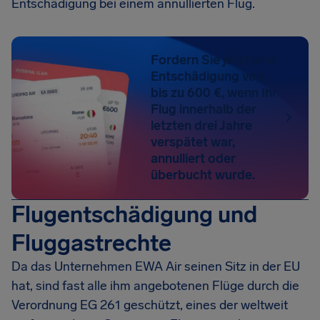
Entschädigung bei einem annullierten Flug.
Fordern Sie jetzt eine
Entschädigung von
bis zu 600 €, wenn Ihr
Flug innerhalb der
letzten drei Jahre
verspätet war,
annulliert oder
überbucht wurde.
Flugentschädigung und
Fluggastrechte
Da das Unternehmen EWA Air seinen Sitz in der EU
hat, sind fast alle ihm angebotenen Flüge durch die
Verordnung EG 261 geschützt, eines der weltweit