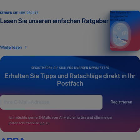
KENNEN SIE IHRE RECHTE
Dein Ratgeber für
Fluggastrechte
Lesen Sie unseren einfachen Ratgeber
EDITION 2026
Weiterlesen
REGISTRIEREN SIE SICH FÜR UNSEREN NEWSLETTER
Erhalten Sie Tipps und Ratschläge direkt in Ihr
Postfach
Registrieren
Ich möchte gerne E-Mails von AirHelp erhalten und stimme der
Datenschutzerklärung
zu.