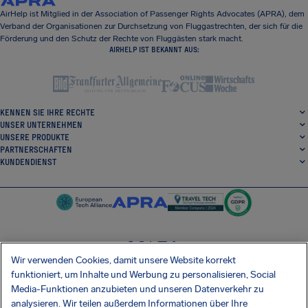
AirHelp ist Mitglied in der Association of Passenger Rights Advocates (APRA), dem
Verband der Organisationen zur Durchsetzung von Fluggastrechten, der sich für die
Förderung und den Schutz der Rechte von Fluggästen stark macht.
AIRHELP IST BEKANNT AUS:
KENNEN SIE IHRE RECHTE
UNSER UNTERNEHMEN
UNSERE PRODUKTE
PARTNERSCHAFTEN
KUNDENDIENST
Wir verwenden Cookies, damit unsere Website korrekt
SocialFacebook
SocialTwitter
SocialInstagram
SocialLinkedin
funktioniert, um Inhalte und Werbung zu personalisieren, Social
Media-Funktionen anzubieten und unseren Datenverkehr zu
ERHALTEN SIE UNSERE KOSTENLOSE APP
analysieren. Wir teilen außerdem Informationen über Ihre