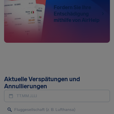
Fordern Sie Ihre
Entschädigung
mithilfe von AirHelp
Aktuelle Verspätungen und
Annullierungen
TT.MM.JJJJ