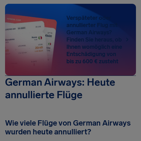
Verspäteter oder
annullierter Flug mit
German Airways?
Finden Sie heraus, ob
Ihnen womöglich eine
Entschädigung von
bis zu 600 € zusteht
German Airways: Heute
annullierte Flüge
Wie viele Flüge von German Airways
wurden heute annulliert?