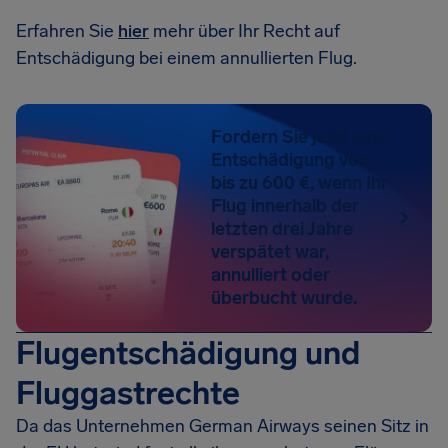
Erfahren Sie
hier
mehr über Ihr Recht auf
Entschädigung bei einem annullierten Flug.
Fordern Sie jetzt eine
Entschädigung von
bis zu 600 €, wenn Ihr
Flug innerhalb der
letzten drei Jahre
verspätet war,
annulliert oder
überbucht wurde.
Flugentschädigung und
Fluggastrechte
Da das Unternehmen German Airways seinen Sitz in