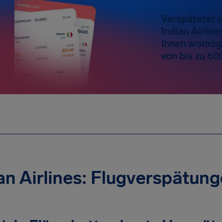
Verspäteter o
Indian Airlin
Ihnen womögl
von bis zu 60
an Airlines: Flugverspätun