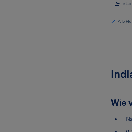
Alle Fl
Indi
Wie v
Na
0.