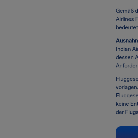
Gemäß de
Airlines
bedeutet
Ausnahm
Indian A
dessen A
Anforder
Fluggese
vorlagen.
Fluggesel
keine Ent
der Flug