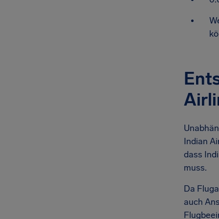
We
kö
Ents
Airl
Unabhäng
Indian Ai
dass Ind
muss.
Da Fluga
auch Ans
Flugbeei