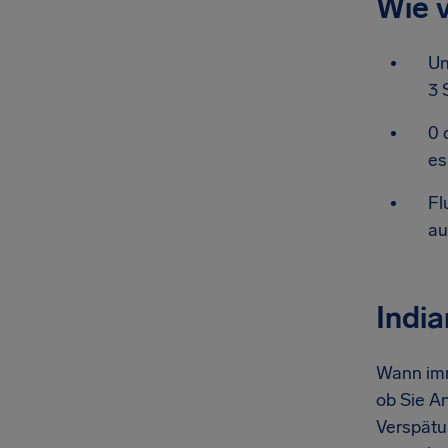
Wie v
Un
3 
0 
es
Fl
au
India
Wann imm
ob Sie An
Verspätu