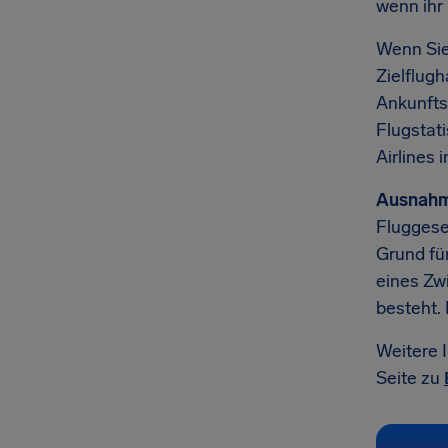
wenn ihr
Wenn Sie
Zielflug
Ankunftsz
Flugstat
Airlines
Ausnahm
Fluggese
Grund fü
eines Zw
besteht.
Weitere 
Seite zu