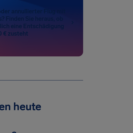
der annullierter Flug mit
es? Finden Sie heraus, ob
ich eine Entschädigung
0 € zusteht
gen heute