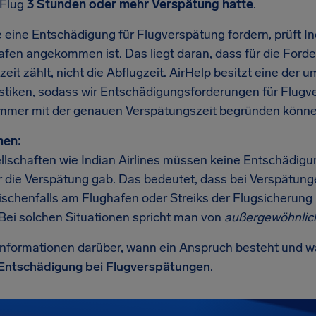
 Flug
3 Stunden oder mehr Verspätung hatte
.
 eine Entschädigung für Flugverspätung fordern, prüft In
hafen angekommen ist. Das liegt daran, dass für die For
eit zählt, nicht die Abflugzeit. AirHelp besitzt eine de
istiken, sodass wir Entschädigungsforderungen für Flug
 immer mit der genauen Verspätungszeit begründen könne
en:
llschaften wie Indian Airlines müssen keine Entschädigu
r die Verspätung gab. Das bedeutet, dass bei Verspätung
ischenfalls am Flughafen oder Streiks der Flugsicherun
 Bei solchen Situationen spricht man von
außergewöhnli
Informationen darüber, wann ein Anspruch besteht und wa
Entschädigung bei Flugverspätungen
.