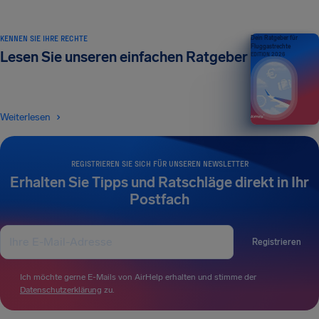
KENNEN SIE IHRE RECHTE
Dein Ratgeber für
Fluggastrechte
Lesen Sie unseren einfachen Ratgeber
EDITION 2026
Weiterlesen
REGISTRIEREN SIE SICH FÜR UNSEREN NEWSLETTER
Erhalten Sie Tipps und Ratschläge direkt in Ihr
Postfach
Registrieren
Ich möchte gerne E-Mails von AirHelp erhalten und stimme der
Datenschutzerklärung
zu.