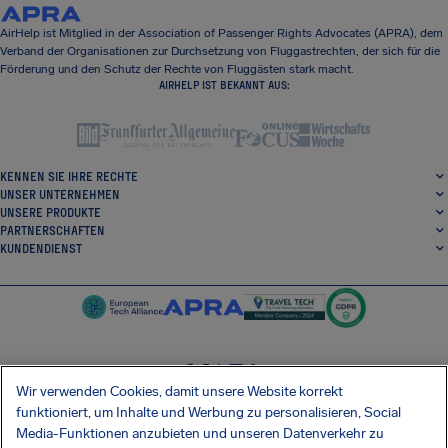
AirHelp ist Mitglied in der Association of Passenger Rights Advocates (APRA), dem
Verband der Organisationen zur Durchsetzung von Fluggastrechten, der sich für die
Förderung und den Schutz der Rechte von Fluggästen stark macht.
AIRHELP IST BEKANNT AUS:
KENNEN SIE IHRE RECHTE
UNSER UNTERNEHMEN
UNSERE PRODUKTE
PARTNERSCHAFTEN
KUNDENDIENST
Wir verwenden Cookies, damit unsere Website korrekt
SocialFacebook
SocialTwitter
SocialInstagram
SocialLinkedin
funktioniert, um Inhalte und Werbung zu personalisieren, Social
Media-Funktionen anzubieten und unseren Datenverkehr zu
ERHALTEN SIE UNSERE KOSTENLOSE APP