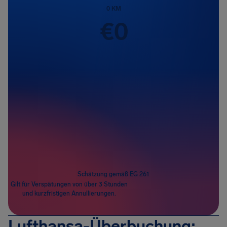
0
KM
€
0
Fluggäste
1
Schätzung gemäß EG 261
Gilt für Verspätungen von über 3 Stunden
und kurzfristigen Annullierungen.
Lufthansa-Überbuchung: