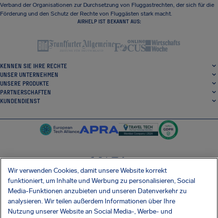
Verband der Organisationen zur Durchsetzung von Fluggastrechten, der sich für die
Förderung und den Schutz der Rechte von Fluggästen stark macht.
AIRHELP IST BEKANNT AUS:
KENNEN SIE IHRE RECHTE
UNSER UNTERNEHMEN
UNSERE PRODUKTE
PARTNERSCHAFTEN
KUNDENDIENST
Wir verwenden Cookies, damit unsere Website korrekt
SocialFacebook
SocialTwitter
SocialInstagram
SocialLinkedin
funktioniert, um Inhalte und Werbung zu personalisieren, Social
Media-Funktionen anzubieten und unseren Datenverkehr zu
ERHALTEN SIE UNSERE KOSTENLOSE APP
analysieren. Wir teilen außerdem Informationen über Ihre
Nutzung unserer Website an Social Media-, Werbe- und