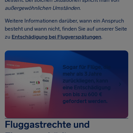
besteht. Bei solchen Situationen spricht man von
außergewöhnlichen Umständen
.
Weitere Informationen darüber, wann ein Anspruch
besteht und wann nicht, finden Sie auf unserer Seite
zu
Entschädigung bei Flugverspätungen
.
Sogar für Flüge, die
mehr als 3 Jahre
zurückliegen, kann
eine Entschädigung
von bis zu 600 €
gefordert werden.
Fluggastrechte und