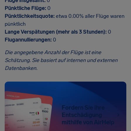
Flüge insgesamt:
0
Pünktliche Flüge:
0
Pünktlichkeitsquote:
etwa 0.00% aller Flüge waren
pünktlich
Lange Verspätungen (mehr als 3 Stunden):
0
Flugannullierungen:
0
Die angegebene Anzahl der Flüge ist eine
Schätzung. Sie basiert auf internen und externen
Datenbanken.
Fordern Sie Ihre
Entschädigung
mithilfe von AirHelp