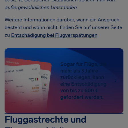
außergewöhnlichen Umständen
.
Weitere Informationen darüber, wann ein Anspruch
besteht und wann nicht, finden Sie auf unserer Seite
zu
Entschädigung bei Flugverspätungen
.
Sogar für Flüge, die
mehr als 3 Jahre
zurückliegen, kann
eine Entschädigung
von bis zu 600 €
gefordert werden.
Fluggastrechte und