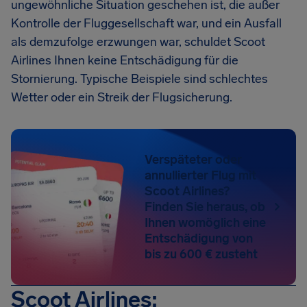
ungewöhnliche Situation geschehen ist, die außer
Kontrolle der Fluggesellschaft war, und ein Ausfall
als demzufolge erzwungen war, schuldet Scoot
Airlines Ihnen keine Entschädigung für die
Stornierung. Typische Beispiele sind schlechtes
Wetter oder ein Streik der Flugsicherung.
Verspäteter oder
annullierter Flug mit
Scoot Airlines?
Finden Sie heraus, ob
Ihnen womöglich eine
Entschädigung von
bis zu 600 € zusteht
Scoot Airlines: