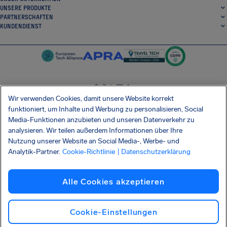
UNSERE PRODUKTE
PARTNERSCHAFTEN
KUNDENDIENST
Wir verwenden Cookies, damit unsere Website korrekt
SocialFacebook
SocialTwitter
SocialInstagram
SocialLinkedin
funktioniert, um Inhalte und Werbung zu personalisieren, Social
Media-Funktionen anzubieten und unseren Datenverkehr zu
ERHALTEN SIE UNSERE KOSTENLOSE APP
analysieren. Wir teilen außerdem Informationen über Ihre
Nutzung unserer Website an Social Media-, Werbe- und
Analytik-Partner.
Cookie-Richtlinie
| Datenschutzerklärung
Allgemeinen Geschäftsbedingungen
Datenschutzerklärung
Cookies
Impressum
Alle Cookies akzeptieren
Barrierefreiheit
Informationsmitteilung Shai-Hulud
Vertrag widerrufen
Deutsch
Copyright © 2026 AirHelp
Cookie-Einstellungen