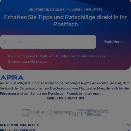
REGISTRIEREN SIE SICH FÜR UNSEREN NEWSLETTER
Erhalten Sie Tipps und Ratschläge direkt in Ihr
Postfach
Registrieren
Ich möchte gerne E-Mails von AirHelp erhalten und stimme der
Datenschutzerklärung
zu.
AirHelp ist Mitglied in der Association of Passenger Rights Advocates (APRA), dem
Verband der Organisationen zur Durchsetzung von Fluggastrechten, der sich für die
Förderung und den Schutz der Rechte von Fluggästen stark macht.
AIRHELP IST BEKANNT AUS:
KENNEN SIE IHRE RECHTE
UNSER UNTERNEHMEN