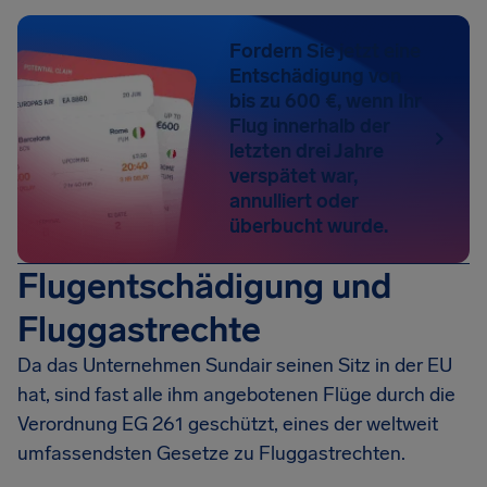
Fordern Sie jetzt eine
Entschädigung von
bis zu 600 €, wenn Ihr
Flug innerhalb der
letzten drei Jahre
verspätet war,
annulliert oder
überbucht wurde.
Flugentschädigung und
Fluggastrechte
Da das Unternehmen Sundair seinen Sitz in der EU
hat, sind fast alle ihm angebotenen Flüge durch die
Verordnung EG 261 geschützt, eines der weltweit
umfassendsten Gesetze zu Fluggastrechten.