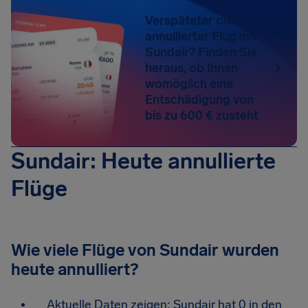
Verspäteter oder
annullierter Flug mit
Sundair? Finden Sie
heraus, ob Ihnen
womöglich eine
Entschädigung von
bis zu 600 € zusteht
Sundair: Heute annullierte
Flüge
Wie viele Flüge von Sundair wurden
heute annulliert?
Aktuelle Daten zeigen: Sundair hat 0 in den