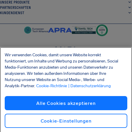
UNSERE PRODUKTE
PARTNERSCHAFTEN
KUNDENDIENST
Wir verwenden Cookies, damit unsere Website korrekt
SocialFacebook
SocialTwitter
SocialInstagram
SocialLinkedin
funktioniert, um Inhalte und Werbung zu personalisieren, Social
Media-Funktionen anzubieten und unseren Datenverkehr zu
ERHALTEN SIE UNSERE KOSTENLOSE APP
analysieren. Wir teilen außerdem Informationen über Ihre
Nutzung unserer Website an Social Media-, Werbe- und
Analytik-Partner.
Cookie-Richtlinie
| Datenschutzerklärung
Allgemeinen Geschäftsbedingungen
Datenschutzerklärung
Cookies
Impressum
Alle Cookies akzeptieren
Barrierefreiheit
Informationsmitteilung Shai-Hulud
Vertrag widerrufen
Deutsch
Copyright © 2026 AirHelp
Cookie-Einstellungen