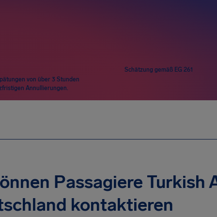
e
Schätzung gemäß EG 261
rspätungen von über 3 Stunden
zfristigen Annullierungen.
önnen Passagiere Turkish Ai
schland kontaktieren