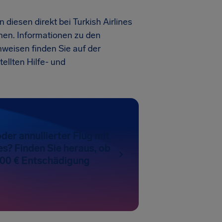
iesen direkt bei Turkish Airlines
hen. Informationen zu den
weisen finden Sie auf der
tellten Hilfe- und
der annullierter Flug mit
nes? Finden Sie heraus, ob
 600 € Entschädigung