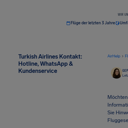
WIR U
Flüge der letzten 3 Jahre
Umfa
Turkish Airlines Kontakt:
AirHelp
F
Hotline, WhatsApp &
Kundenservice
GEP
Let
Möchten S
Informat
Sie Hinw
Fluggesel