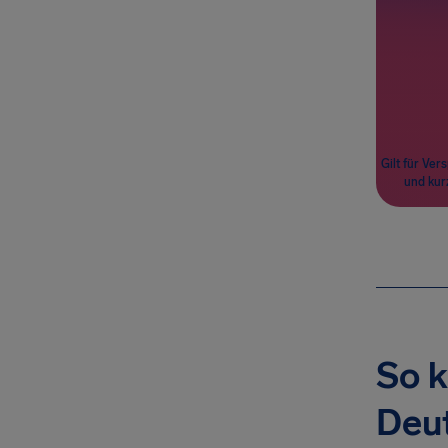
Nach
Fluggäst
Gilt für Ve
und kur
So k
Deut