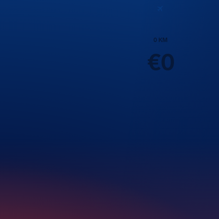
0
KM
€
0