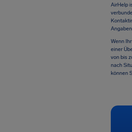
AirHelp 
verbunden
Kontakti
Angaben f
Wenn Ihr 
einer Üb
von bis 
nach Sit
können S