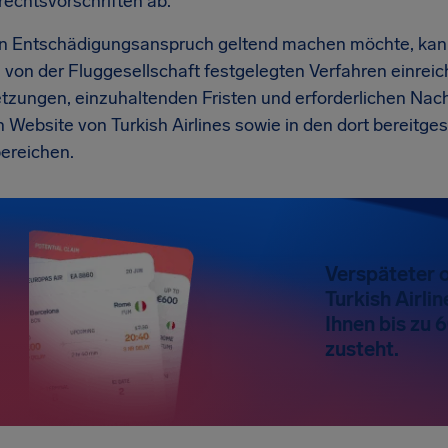
rechtsvorschriften ab.
n Entschädigungsanspruch geltend machen möchte, kann d
 von der Fluggesellschaft festgelegten Verfahren einreic
tzungen, einzuhaltenden Fristen und erforderlichen Nach
en Website von Turkish Airlines sowie in den dort bereitges
ereichen.
Verspäteter o
Turkish Airli
Ihnen bis zu
zusteht.