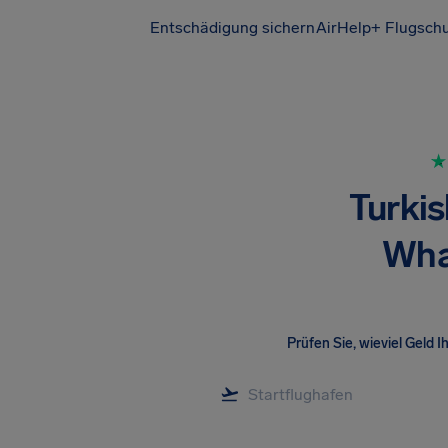
Entschädigung sichern
AirHelp+ Flugsch
Turkis
Wha
Prüfen Sie, wieviel Geld I