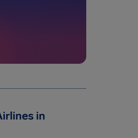
1
rlines in