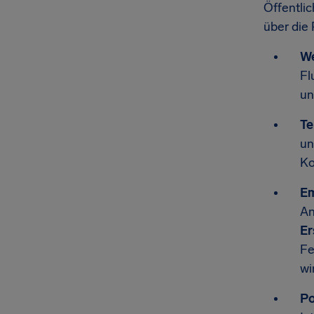
Öffentlic
über die
We
Fl
un
Te
un
Ko
Em
An
Er
Fe
wi
Po