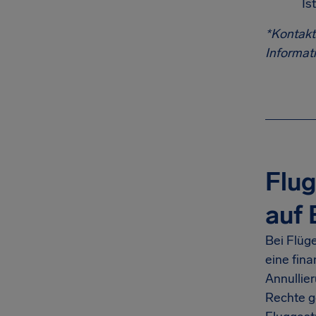
Is
*Kontakt
Informati
Flug
auf
Bei Flüg
eine fina
Annullie
Rechte g