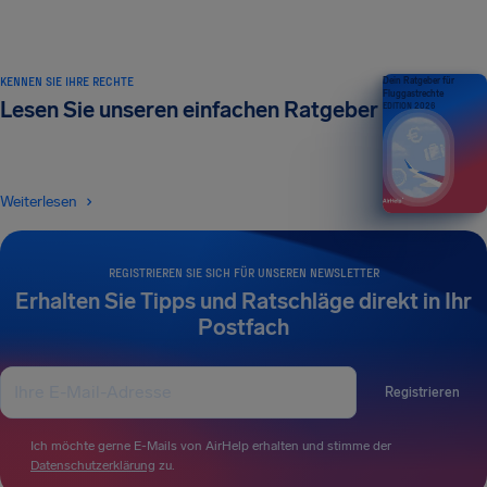
KENNEN SIE IHRE RECHTE
Dein Ratgeber für
Fluggastrechte
Lesen Sie unseren einfachen Ratgeber
EDITION 2026
Weiterlesen
REGISTRIEREN SIE SICH FÜR UNSEREN NEWSLETTER
Erhalten Sie Tipps und Ratschläge direkt in Ihr
Postfach
Registrieren
Ich möchte gerne E-Mails von AirHelp erhalten und stimme der
Datenschutzerklärung
zu.