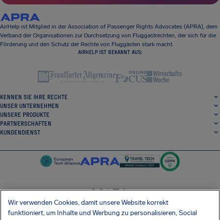
AirHelp ist Mitglied in der Association of Passenger Rights Advocates (APRA), dem
Verband der Organisationen zur Durchsetzung von Fluggastrechten, der sich für die
Förderung und den Schutz der Rechte von Fluggästen stark macht.
AIRHELP IST BEKANNT AUS:
KENNEN SIE IHRE RECHTE
UNSER UNTERNEHMEN
UNSERE PRODUKTE
PARTNERSCHAFTEN
KUNDENDIENST
Wir verwenden Cookies, damit unsere Website korrekt
SocialFacebook
SocialTwitter
SocialInstagram
SocialLinkedin
funktioniert, um Inhalte und Werbung zu personalisieren, Social