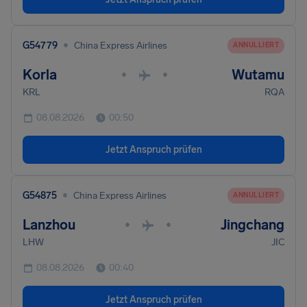
•
G54779
China Express Airlines
ANNULLIERT
Korla
Wutamu
•
•
KRL
RQA
08.08.2026
00:50
Jetzt Anspruch prüfen
•
G54875
China Express Airlines
ANNULLIERT
Lanzhou
Jingchang
•
•
LHW
JIC
08.08.2026
00:40
Jetzt Anspruch prüfen