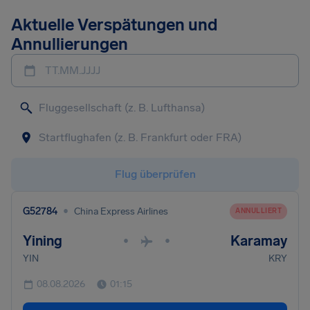
Aktuelle Verspätungen und
Annullierungen
TT.MM.JJJJ
Flug überprüfen
•
G52784
China Express Airlines
ANNULLIERT
Yining
Karamay
•
•
YIN
KRY
08.08.2026
01:15