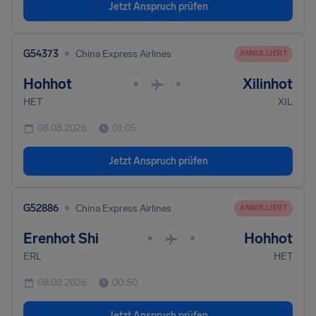
Jetzt Anspruch prüfen
•
G54373
China Express Airlines
ANNULLIERT
Hohhot
Xilinhot
•
•
HET
XIL
08.08.2026
01:05
Jetzt Anspruch prüfen
•
G52886
China Express Airlines
ANNULLIERT
Erenhot Shi
Hohhot
•
•
ERL
HET
08.08.2026
00:50
Jetzt Anspruch prüfen