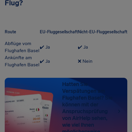
Flug?
Route
EU-Fluggesellschaft
Nicht-EU-Fluggesellschaft
Abflüge vom
✔️ Ja
✔️ Ja
Flughafen Basel
Ankünfte am
✔️ Ja
❌ Nein
Flughafen Basel
Hatten Sie
Verspätungen am
Flughafen Basel? Sie
können mit der
Anspruchsprüfung
von AirHelp sehen,
wie viel Ihnen
möglicherweise