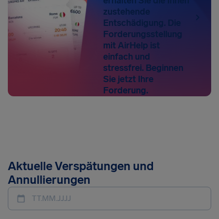
erhalten Sie die Ihnen
zustehende
Entschädigung. Die
Forderungsstellung
mit AirHelp ist
einfach und
stressfrei. Beginnen
Sie jetzt Ihre
Forderung.
Aktuelle Verspätungen und
Annullierungen
TT.MM.JJJJ