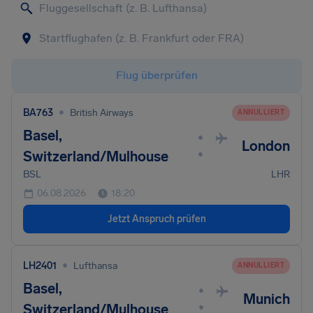
Flug überprüfen
•
BA763
British Airways
ANNULLIERT
Basel,
•
London
•
Switzerland/Mulhouse
BSL
LHR
06.08.2026
18:20
Jetzt Anspruch prüfen
•
LH2401
Lufthansa
ANNULLIERT
Basel,
•
Munich
•
Switzerland/Mulhouse