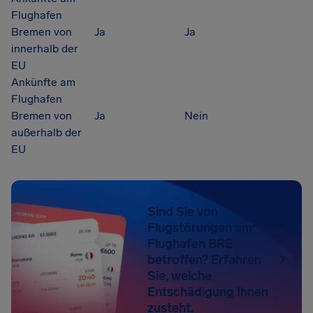
Flughafen
Bremen von
Ja
Ja
innerhalb der
EU
Ankünfte am
Flughafen
Bremen von
Ja
Nein
außerhalb der
EU
Sind Sie von
Flugstörungen am
Flughafen BRE
betroffen? Erfahren
Sie, welche
Entschädigung Ihnen
zusteht.