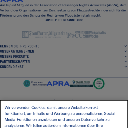
AirHelp ist Mitglied in der Association of Passenger Rights Advocates (APRA), dem
Verband der Organisationen zur Durchsetzung von Fluggastrechten, der sich für die
Förderung und den Schutz der Rechte von Fluggästen stark macht.
AIRHELP IST BEKANNT AUS:
KENNEN SIE IHRE RECHTE
UNSER UNTERNEHMEN
UNSERE PRODUKTE
PARTNERSCHAFTEN
KUNDENDIENST
Wir verwenden Cookies, damit unsere Website korrekt
SocialFacebook
SocialTwitter
SocialInstagram
SocialLinkedin
funktioniert, um Inhalte und Werbung zu personalisieren, Social
Media-Funktionen anzubieten und unseren Datenverkehr zu
ERHALTEN SIE UNSERE KOSTENLOSE APP
analysieren. Wir teilen außerdem Informationen über Ihre