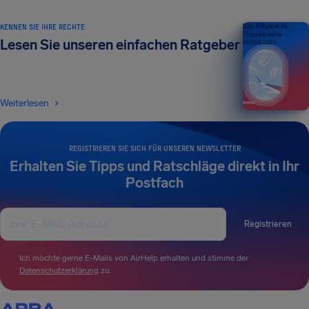
KENNEN SIE IHRE RECHTE
Dein Ratgeber für
Fluggastrechte
Lesen Sie unseren einfachen Ratgeber
EDITION 2026
Weiterlesen
REGISTRIEREN SIE SICH FÜR UNSEREN NEWSLETTER
Erhalten Sie Tipps und Ratschläge direkt in Ihr
Postfach
Registrieren
Ich möchte gerne E-Mails von AirHelp erhalten und stimme der
Datenschutzerklärung
zu.