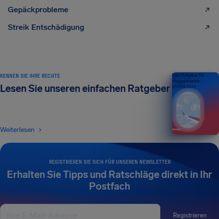
Gepäckprobleme
Streik Entschädigung
KENNEN SIE IHRE RECHTE
Dein Ratgeber für
Fluggastrechte
Lesen Sie unseren einfachen Ratgeber
EDITION 2026
Weiterlesen
REGISTRIEREN SIE SICH FÜR UNSEREN NEWSLETTER
Erhalten Sie Tipps und Ratschläge direkt in Ihr
Postfach
Registrieren