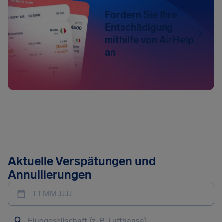
Fordern Sie Ihre
Entschädigung
mithilfe von AirHelp
an
Aktuelle Verspätungen und
Annullierungen
TT.MM.JJJJ