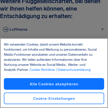
Weitere Fluggesellschaften, bei denen
wir Ihnen helfen können, eine
Entschädigung zu erhalten:
Lufthansa
Eurowings
Wir verwenden Cookies, damit unsere Website korrekt
funktioniert, um Inhalte und Werbung zu personalisieren, Social
Ryanair
Media-Funktionen anzubieten und unseren Datenverkehr zu
analysieren. Wir teilen außerdem Informationen über Ihre
Wizz Air
Nutzung unserer Website an Social Media-, Werbe- und
Analytik-Partner.
Cookie-Richtlinie
| Datenschutzerklärung
Turkish Airlines
Condor
Alle Cookies akzeptieren
Sunexpress
Cookie-Einstellungen
KLM Airlines