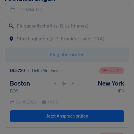
TT.MM.JJJJ
Flug überprüfen
•
DL5720
Delta Air Lines
ANNULLIERT
Boston
New York
•
•
BOS
JFK
06.08.2026
13:05
Jetzt Anspruch prüfen