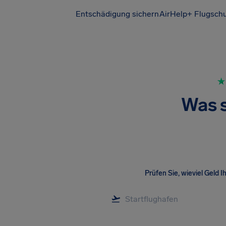
Entschädigung sichern
AirHelp+ Flugsch
Was s
Prüfen Sie, wieviel Geld I