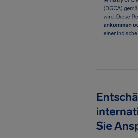
Ministry of Ci
(DGCA) gemäß 
wird. Diese Re
ankommen ode
einer indische
Entschä
internat
Sie Ans