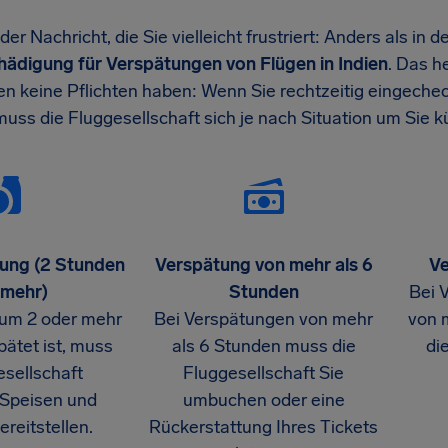
er Nachricht, die Sie vielleicht frustriert: Anders als in d
chädigung
für Verspätungen von Flügen in Indien
. Das h
en keine Pflichten haben: Wenn Sie rechtzeitig eingechec
muss die Fluggesellschaft sich je nach Situation um Sie
ung (2 Stunden
Verspätung von mehr als 6
Ve
 mehr)
Stunden
Bei 
 um 2 oder mehr
Bei Verspätungen von mehr
von 
ätet ist, muss
als 6 Stunden muss die
di
esellschaft
Fluggesellschaft Sie
 Speisen und
umbuchen oder eine
reitstellen.
Rückerstattung Ihres Tickets