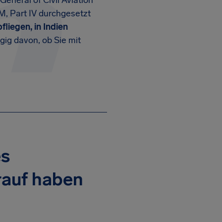
General of Civil Aviation
M, Part IV durchgesetzt
fliegen, in Indien
gig davon, ob Sie mit
es
orauf haben